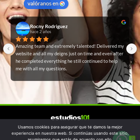
valóranos en
Rocny Rodriguez
hace 2 años
Amazing team and extremely talented! Delivered my 
website and all my deigns just on time and even after 
he completed everything he still continued to help 
me with all my questions.
100% recommended
Copyright 2023 © | estudios 101. All Rights Reserved.
Usamos cookies para asegurar que te damos la mejor
experiencia en nuestra web. Si continúas usando este sitio,
USA – CANADA – VENEZUELA
asumiremos que estás de acuerdo con ello.