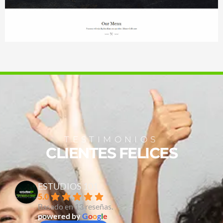
TESTIMONIOS
CLIENTES FELICES
ESTUDIOS 101
5.0
Basado en 13 reseñas.
powered by
G
o
o
g
l
e